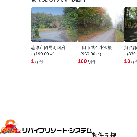
志摩市阿児町国府
上田市武石小沢根
賀茂郡
- (199.00㎡)
- (960.00㎡)
- (330
1
100
10
万円
万円
万
物件を探