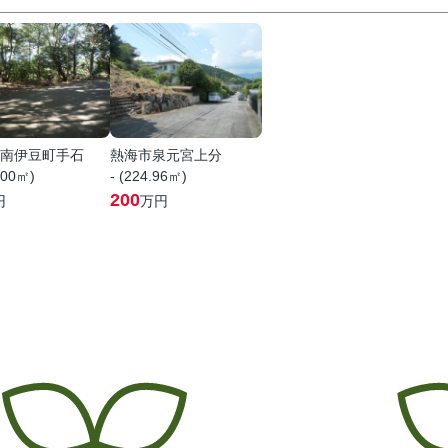
南伊豆町手石
熱海市泉元宮上分
.00㎡)
- (224.96㎡)
200
円
万円