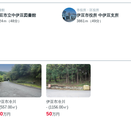
書館
市役所・区役所
豆市立中伊豆図書館
伊豆市役所 中伊豆支所
824ｍ（48分）
3861ｍ（49分）
伊豆市冷川
伊豆市冷川
 (557.00㎡)
- (1156.00㎡)
0
50
万円
万円