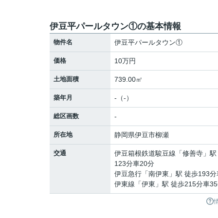
伊豆平パールタウン①の基本情報
物件名
伊豆平パールタウン①
価格
10万円
土地面積
739.00㎡
築年月
-（-）
総区画数
-
所在地
静岡県
伊豆市
柳瀬
交通
伊豆箱根鉄道駿豆線
「
修善寺
」駅
123分車20分
伊豆急行
「
南伊東
」駅 徒歩193分
伊東線
「
伊東
」駅 徒歩215分車3