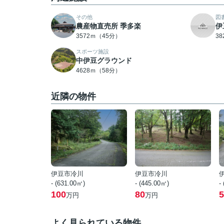
その他
図
農産物直売所 季多楽
伊
3572ｍ（45分）
3
スポーツ施設
中伊豆グラウンド
4628ｍ（58分）
近隣の物件
伊豆市冷川
伊豆市冷川
- (631.00㎡)
- (445.00㎡)
-
100
80
5
万円
万円
よく見られている物件