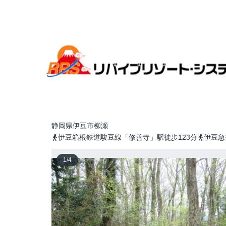
全国各地のリゾート物件探すならリバイブリゾート・シス
伊豆平パールタウン①
10万円
静岡県
伊豆市
柳瀬
伊豆箱根鉄道駿豆線「修善寺」駅徒歩123分
伊豆急
1
/
4