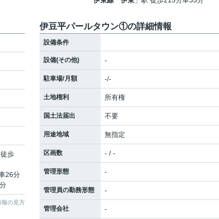
伊東線
「
伊東
」駅 徒歩215分車35分
伊豆平パールタウン①の詳細情報
設備条件
設備(その他)
-
駐車場/月額
-/-
土地権利
所有権
国土法届出
不要
用途地域
無指定
区画数
- / -
 徒歩
管理形態
-
車26分
5分
管理員の勤務形態
-
情報の見方
管理会社
-