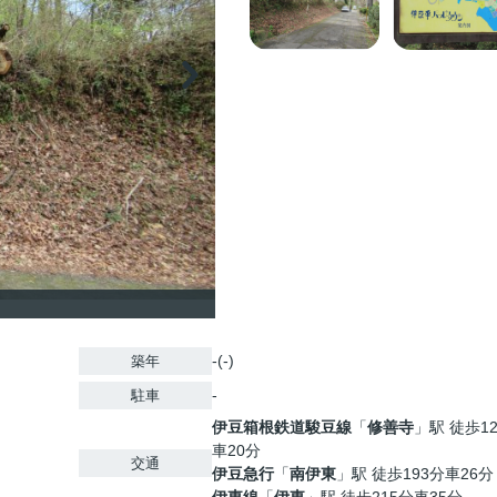
-(-)
築年
-
駐車
伊豆箱根鉄道駿豆線
「
修善寺
」駅 徒歩1
車20分
交通
伊豆急行
「
南伊東
」駅 徒歩193分車26分