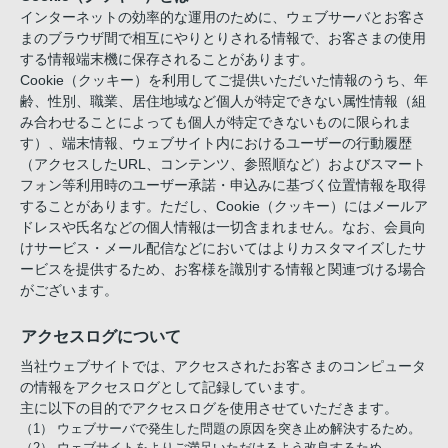
インターネットの効率的な運用のために、ウェブサーバとお客さ
まのブラウザ間で相互にやりとりされる情報で、お客さまの使用
する情報端末機に保存されることがあります。
Cookie（クッキー）を利用してご提供いただいた情報のうち、年
齢、性別、職業、居住地域など個人が特定できない属性情報（組
み合わせることによっても個人が特定できないものに限られま
す）、端末情報、ウェブサイト内におけるユーザーの行動履歴
（アクセスしたURL、コンテンツ、参照順など）およびスマート
フォン等利用時のユーザー承諾・申込みに基づく位置情報を取得
することがあります。ただし、Cookie（クッキー）にはメールア
ドレスや氏名などの個人情報は一切含まれません。なお、会員向
けサービス・メール配信などにおいてはよりカスタマイズしたサ
ービスを提供するため、お客様を識別する情報と関連づける場合
がございます。
アクセスログについて
当社ウェブサイトでは、アクセスされたお客さまのコンピュータ
の情報をアクセスログとして記録しています。
主に以下の目的でアクセスログを使用させていただきます。
（1） ウェブサーバで発生した問題の原因を突き止め解決するため。
（2） ウェブサイトをよりご満足いただけるよう改良するため。