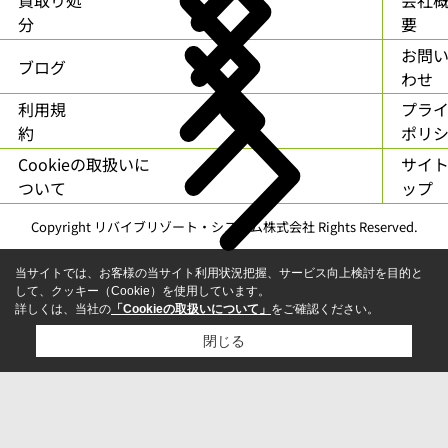
分
要
お問
ブログ
わせ
利用規
プラ
約
ポリ
Cookieの取扱いに
サイ
ついて
ップ
Copyright リバイブリゾート・システム株式会社 Rights Reserved.
当サイトでは、お客様の当サイト利用状況把握、サービス向上検討を目的と
して、クッキー（Cookie）を使用しています。
詳しくは、当社の
「Cookieの取扱いについて」
をご確認ください。
閉じる