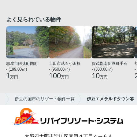
よく見られている物件
志摩市阿児町国府
上田市武石小沢根
賀茂郡南伊豆町手石
- (199.00㎡)
- (960.00㎡)
- (330.00㎡)
-
1
100
10
万円
万円
万円
。
伊豆の国市のリゾート物件一覧
伊豆エメラルドタウン㉜
大阪府大阪市淀川区宮原４丁目４ー６４