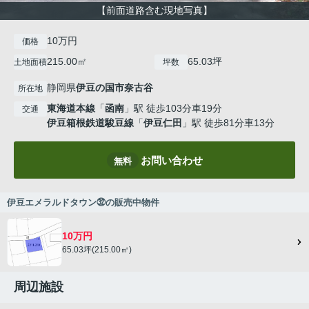
【前面道路含む現地写真】
10万円
価格
215.00㎡
65.03坪
土地面積
坪数
静岡県
伊豆の国市
奈古谷
所在地
東海道本線
「
函南
」駅 徒歩103分車19分
交通
伊豆箱根鉄道駿豆線
「
伊豆仁田
」駅 徒歩81分車13分
お問い合わせ
無料
伊豆エメラルドタウン㉜の販売中物件
10万円
65.03坪(215.00㎡)
周辺施設