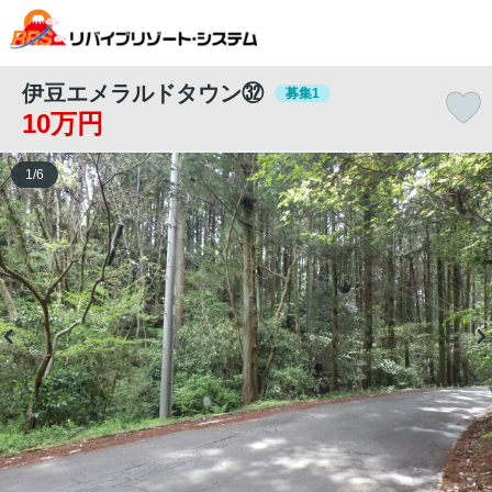
伊豆エメラルドタウン㉜
募集1
10万円
1
/
6