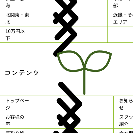
海
部
北関東・東
近畿・そ
北
エリア
10万円以
下
コンテンツ
トップペー
お知
ジ
せ
お客様の
スタ
声
紹介
買取り処
会社