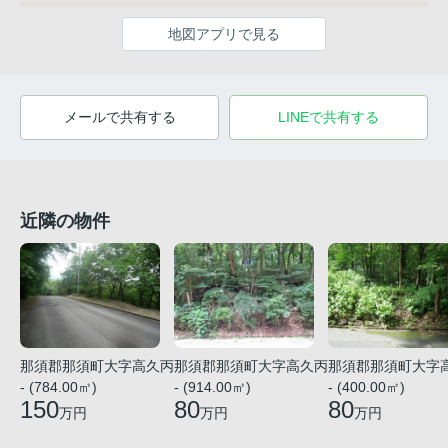
地図アプリで見る
メールで共有する
LINEで共有する
近隣の物件
那須郡那須町大字高久丙
那須郡那須町大字高久丙
那須郡那須町大字
- (784.00㎡)
- (914.00㎡)
- (400.00㎡)
150
80
80
万円
万円
万円