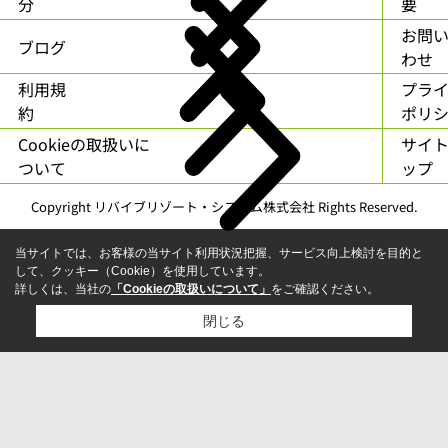
分
要
お問
ブログ
わせ
利用規
プラ
約
ポリ
Cookieの取扱いに
サイ
ついて
ップ
Copyright リバイブリゾート・システム株式会社 Rights Reserved.
当サイトでは、お客様の当サイト利用状況把握、サービス向上検討を目的と
して、クッキー（Cookie）を使用しています。
詳しくは、当社の
「Cookieの取扱いについて」
をご確認ください。
閉じる