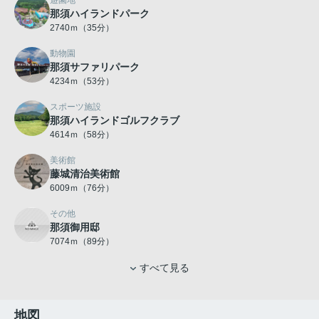
遊園地
那須ハイランドパーク
2740ｍ（35分）
動物園
那須サファリパーク
4234ｍ（53分）
スポーツ施設
那須ハイランドゴルフクラブ
4614ｍ（58分）
美術館
藤城清治美術館
6009ｍ（76分）
その他
那須御用邸
7074ｍ（89分）
すべて見る
地図