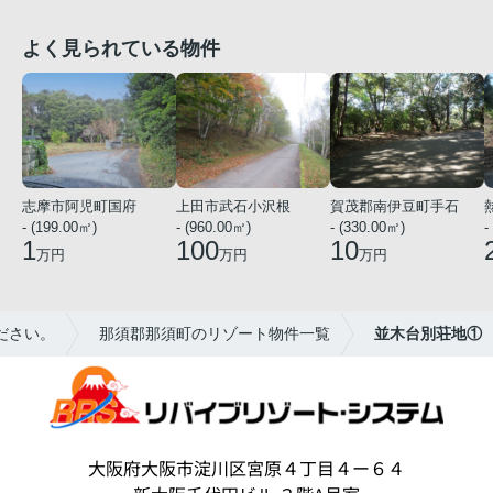
よく見られている物件
志摩市阿児町国府
上田市武石小沢根
賀茂郡南伊豆町手石
- (199.00㎡)
- (960.00㎡)
- (330.00㎡)
-
1
100
10
万円
万円
万円
ださい。
那須郡那須町のリゾート物件一覧
並木台別荘地①
大阪府大阪市淀川区宮原４丁目４ー６４