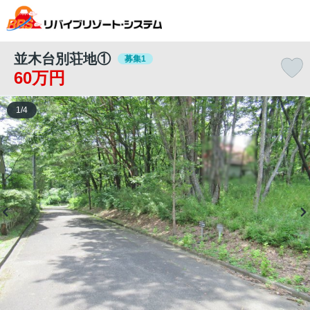
並木台別荘地①
募集1
60万円
1
/
4