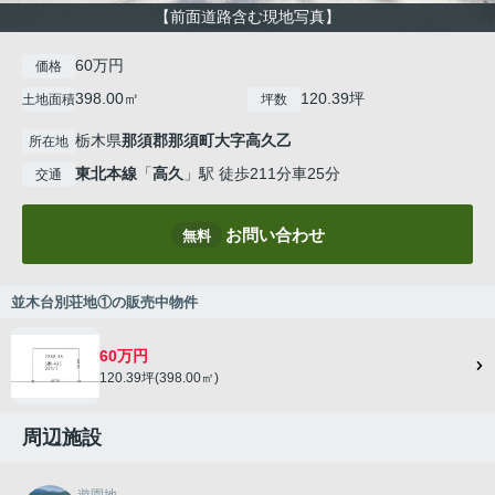
【前面道路含む現地写真】
60万円
価格
398.00㎡
120.39坪
土地面積
坪数
栃木県
那須郡那須町
大字高久乙
所在地
東北本線
「
高久
」駅 徒歩211分車25分
交通
お問い合わせ
無料
並木台別荘地①の販売中物件
60万円
120.39坪(398.00㎡)
周辺施設