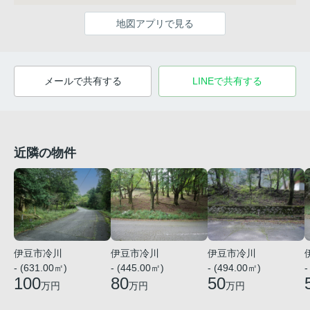
地図アプリで見る
メールで共有する
LINEで共有する
近隣の物件
伊豆市冷川
伊豆市冷川
伊豆市冷川
- (631.00㎡)
- (445.00㎡)
- (494.00㎡)
-
100
80
50
万円
万円
万円