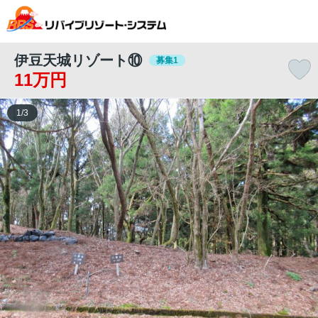
伊豆天城リゾート⑩
募集1
11万円
1
/
3