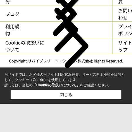
分
要
お問
ブログ
わせ
利用規
プラ
約
ポリ
Cookieの取扱いに
サイ
ついて
ップ
Copyright リバイブリゾート・システム株式会社 Rights Reserved.
当サイトでは、お客様の当サイト利用状況把握、サービス向上検討を目的と
して、クッキー（Cookie）を使用しています。
詳しくは、当社の
「Cookieの取扱いについて」
をご確認ください。
閉じる