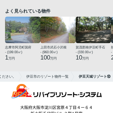
よく見られている物件
志摩市阿児町国府
上田市武石小沢根
賀茂郡南伊豆町手石
- (199.00㎡)
- (960.00㎡)
- (330.00㎡)
-
1
100
10
万円
万円
万円
ください。
伊豆市のリゾート物件一覧
伊豆天城リゾート⑩
大阪府大阪市淀川区宮原４丁目４ー６４