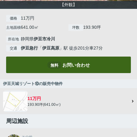
【外観】
11万円
価格
641.00㎡
193.90坪
土地面積
坪数
静岡県
伊豆市
冷川
所在地
伊豆急行
「
伊豆高原
」駅 徒歩201分車27分
交通
お問い合わせ
無料
伊豆天城リゾート⑩の販売中物件
11万円
193.90坪(641.00㎡)
周辺施設