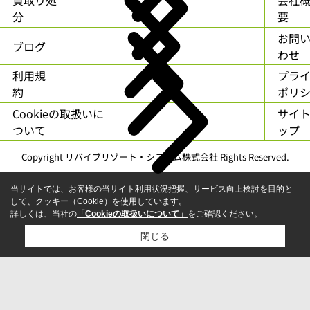
分
要
お問
ブログ
わせ
利用規
プラ
約
ポリ
Cookieの取扱いに
サイ
ついて
ップ
Copyright リバイブリゾート・システム株式会社 Rights Reserved.
当サイトでは、お客様の当サイト利用状況把握、サービス向上検討を目的と
して、クッキー（Cookie）を使用しています。
詳しくは、当社の
「Cookieの取扱いについて」
をご確認ください。
閉じる