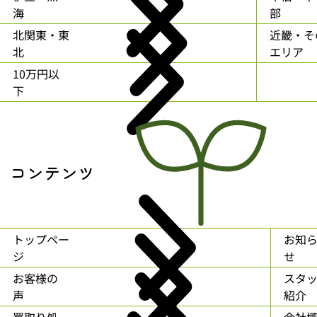
海
部
北関東・東
近畿・そ
北
エリア
10万円以
下
コンテンツ
トップペー
お知
ジ
せ
お客様の
スタ
声
紹介
買取り処
会社