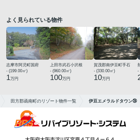
よく見られている物件
志摩市阿児町国府
上田市武石小沢根
賀茂郡南伊豆町手石
- (199.00㎡)
- (960.00㎡)
- (330.00㎡)
-
1
100
10
万円
万円
万円
田方郡函南町のリゾート物件一覧
伊豆エメラルドタウン㉔
大阪府大阪市淀川区宮原４丁目４ー６４