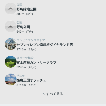
公園
野鳥緑地公園
309ｍ（4分）
公園
野鳥公園
549ｍ（7分）
コンビニエンスストア
セブンイレブン南箱根ダイヤランド店
1745ｍ（22分）
スポーツ施設
富士箱根カントリークラブ
3298ｍ（42分）
その他
酪農王国オラッチェ
3757ｍ（47分）
すべて見る