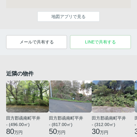
地図アプリで見る
メールで共有する
LINEで共有する
近隣の物件
田方郡函南町平井
田方郡函南町平井
田方郡函南町平井
- (496.00㎡)
- (817.00㎡)
- (312.00㎡)
-
80
50
30
万円
万円
万円