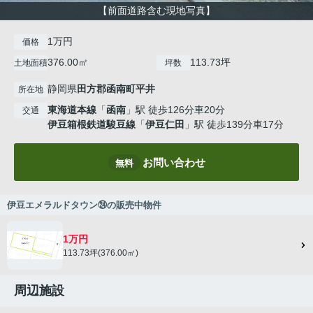
【前面道路含む現地写真】
1万円
価格
376.00㎡
113.73坪
土地面積
坪数
静岡県
田方郡函南町
平井
所在地
東海道本線
「
函南
」駅 徒歩126分車20分
交通
伊豆箱根鉄道駿豆線
「
伊豆仁田
」駅 徒歩139分車17分
お問い合わせ
無料
伊豆エメラルドタウン㉔の販売中物件
1万円
113.73坪(376.00㎡)
周辺施設