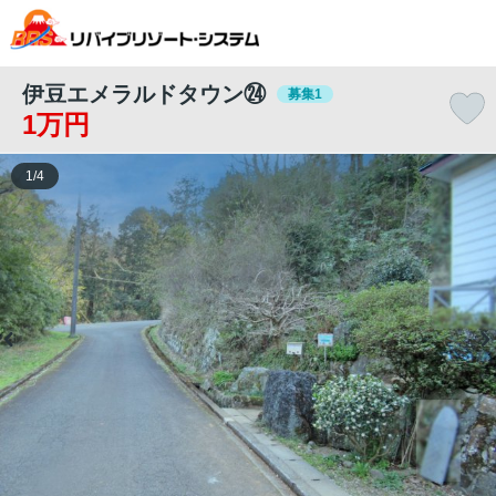
伊豆エメラルドタウン㉔
募集1
1万円
1
/
4