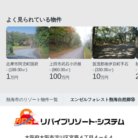
よく見られている物件
志摩市阿児町国府
上田市武石小沢根
賀茂郡南伊豆町手石
- (199.00㎡)
- (960.00㎡)
- (330.00㎡)
-
1
100
10
万円
万円
万円
熱海市のリゾート物件一覧
エンゼルフォレスト熱海自然郷⑭
大阪府大阪市淀川区宮原４丁目４ー６４