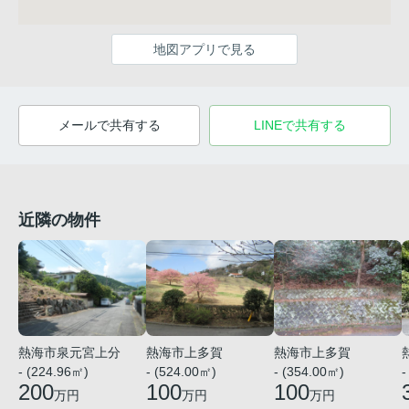
地図アプリで見る
メールで共有する
LINEで共有する
近隣の物件
熱海市泉元宮上分
熱海市上多賀
熱海市上多賀
- (224.96㎡)
- (524.00㎡)
- (354.00㎡)
-
200
100
100
万円
万円
万円