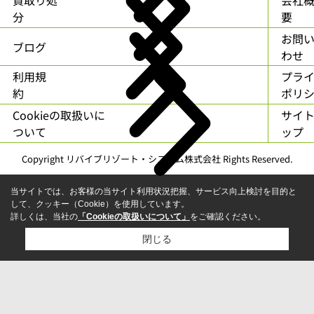
分
要
お問
ブログ
わせ
利用規
プラ
約
ポリ
Cookieの取扱いに
サイ
ついて
ップ
Copyright リバイブリゾート・システム株式会社 Rights Reserved.
当サイトでは、お客様の当サイト利用状況把握、サービス向上検討を目的と
して、クッキー（Cookie）を使用しています。
詳しくは、当社の
「Cookieの取扱いについて」
をご確認ください。
閉じる