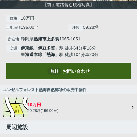
【前面道路含む現地写真】
10万円
価格
196.00㎡
59.28坪
土地面積
坪数
静岡県
熱海市
上多賀
1065-1051
所在地
伊東線
「
伊豆多賀
」駅 徒歩64分車16分
交通
東海道本線
「
熱海
」駅 徒歩104分車20分
お問い合わせ
無料
エンゼルフォレスト熱海自然郷⑭の販売中物件
10万円
59.28坪(196.00㎡)
周辺施設