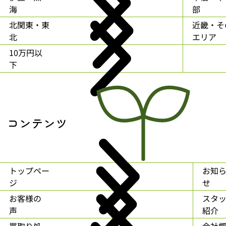
海
部
北関東・東
近畿・そ
北
エリア
10万円以
下
コンテンツ
トップペー
お知
ジ
せ
お客様の
スタ
声
紹介
買取り処
会社