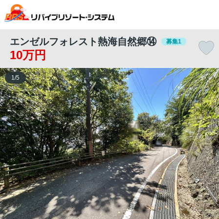
エンゼルフォレスト熱海自然郷⑭
募集1
10万円
1
/
5