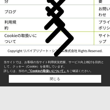
分
要
お問
ブログ
わせ
利用規
プラ
約
ポリ
Cookieの取扱いに
サイ
ついて
ップ
Copyright リバイブリゾート・システム株式会社 Rights Reserved.
当サイトでは、お客様の当サイト利用状況把握、サービス向上検討を目的と
して、クッキー（Cookie）を使用しています。
詳しくは、当社の
「Cookieの取扱いについて」
をご確認ください。
閉じる