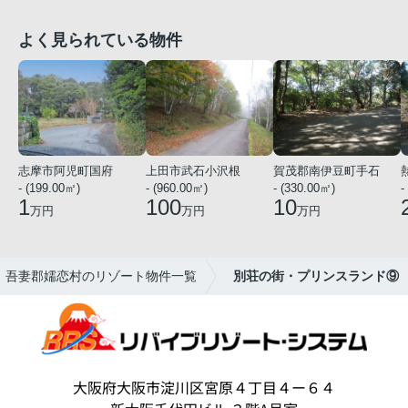
よく見られている物件
志摩市阿児町国府
上田市武石小沢根
賀茂郡南伊豆町手石
- (199.00㎡)
- (960.00㎡)
- (330.00㎡)
-
1
100
10
万円
万円
万円
吾妻郡嬬恋村のリゾート物件一覧
別荘の街・プリンスランド⑨
大阪府大阪市淀川区宮原４丁目４ー６４