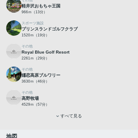
その他
軽井沢おもちゃ王国
966ｍ（13分）
スポーツ施設
プリンスランドゴルフクラブ
1520ｍ（19分）
その他
Royal Blue Golf Resort
2261ｍ（29分）
その他
嬬恋高原ブルワリー
3630ｍ（46分）
その他
高野牧場
4529ｍ（57分）
すべて見る
地図