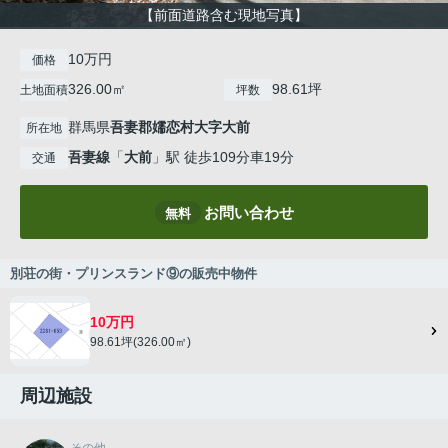
【前面道路含む現地写真】
10万円
価格
326.00㎡
98.61坪
土地面積
坪数
群馬県
吾妻郡嬬恋村
大字大前
所在地
吾妻線
「
大前
」駅 徒歩109分車19分
交通
お問い合わせ
無料
別荘の街・プリンスランド⑨の販売中物件
10万円
98.61坪(326.00㎡)
周辺施設