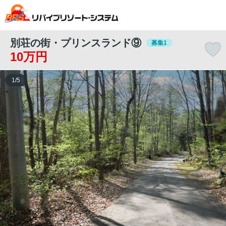
別荘の街・プリンスランド⑨
募集1
10万円
1
/
5