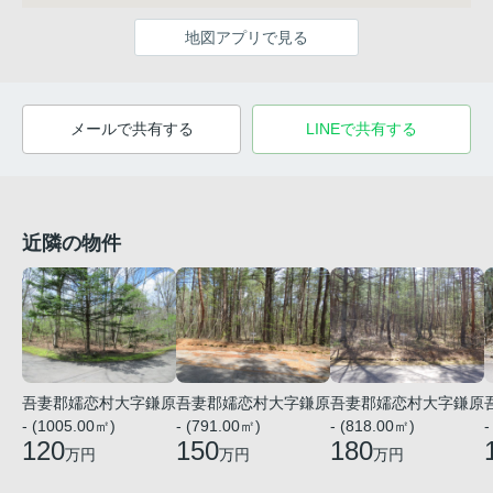
地図アプリで見る
メールで共有する
LINEで共有する
近隣の物件
吾妻郡嬬恋村大字鎌原
吾妻郡嬬恋村大字鎌原
吾妻郡嬬恋村大字鎌原
- (1005.00㎡)
- (791.00㎡)
- (818.00㎡)
-
120
150
180
万円
万円
万円