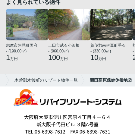
よく見られている物件
志摩市阿児町国府
上田市武石小沢根
賀茂郡南伊豆町手石
- (199.00㎡)
- (960.00㎡)
- (330.00㎡)
-
1
100
10
万円
万円
万円
。
木曽郡木曽町のリゾート物件一覧
開田高原保健休養地②
大阪府大阪市淀川区宮原４丁目４ー６４
新大阪千代田ビル ３階A号室
TEL:06-6398-7612 FAX:06-6398-7631