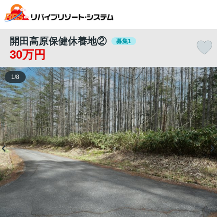
開田高原保健休養地②
募集1
30万円
1
/
8