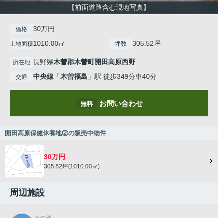
【前面道路含む現地写真】
30万円
価格
1010.00㎡
305.52坪
土地面積
坪数
長野県
木曽郡木曽町
開田高原西野
所在地
中央線
「
木曽福島
」駅 徒歩349分車40分
交通
お問い合わせ
無料
開田高原保健休養地②の販売中物件
30万円
305.52坪(1010.00㎡)
周辺施設