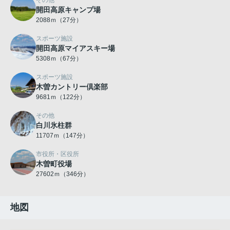
その他
開田高原キャンプ場
2088ｍ（27分）
スポーツ施設
開田高原マイアスキー場
5308ｍ（67分）
スポーツ施設
木曽カントリー倶楽部
9681ｍ（122分）
その他
白川氷柱群
11707ｍ（147分）
市役所・区役所
木曽町役場
27602ｍ（346分）
地図