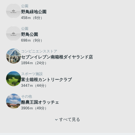
公園
野鳥緑地公園
458ｍ（6分）
公園
野鳥公園
698ｍ（9分）
コンビニエンスストア
セブンイレブン南箱根ダイヤランド店
1894ｍ（24分）
スポーツ施設
富士箱根カントリークラブ
3447ｍ（44分）
その他
酪農王国オラッチェ
3906ｍ（49分）
すべて見る