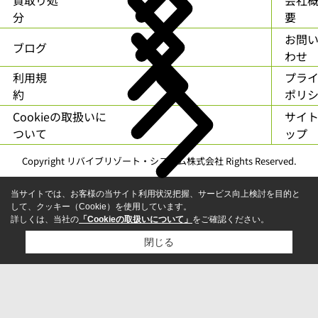
分
要
お問
ブログ
わせ
利用規
プラ
約
ポリ
Cookieの取扱いに
サイ
ついて
ップ
Copyright リバイブリゾート・システム株式会社 Rights Reserved.
当サイトでは、お客様の当サイト利用状況把握、サービス向上検討を目的と
して、クッキー（Cookie）を使用しています。
詳しくは、当社の
「Cookieの取扱いについて」
をご確認ください。
閉じる