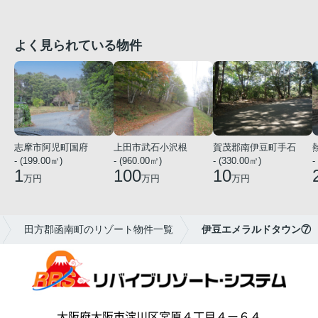
よく見られている物件
志摩市阿児町国府
上田市武石小沢根
賀茂郡南伊豆町手石
- (199.00㎡)
- (960.00㎡)
- (330.00㎡)
-
1
100
10
万円
万円
万円
田方郡函南町のリゾート物件一覧
伊豆エメラルドタウン⑦
大阪府大阪市淀川区宮原４丁目４ー６４