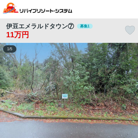
伊豆エメラルドタウン⑦
募集1
11万円
1
/
5