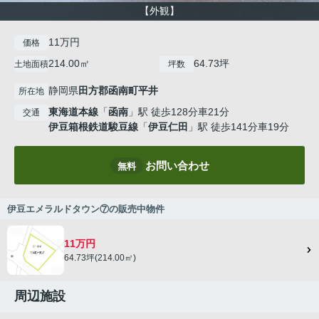
【外観】
11万円
価格
214.00㎡
64.73坪
土地面積
坪数
静岡県
田方郡函南町
平井
所在地
東海道本線
「
函南
」駅 徒歩128分車21分
交通
伊豆箱根鉄道駿豆線
「
伊豆仁田
」駅 徒歩141分車19分
お問い合わせ
無料
伊豆エメラルドタウン⑦の販売中物件
11万円
64.73坪(214.00㎡)
周辺施設