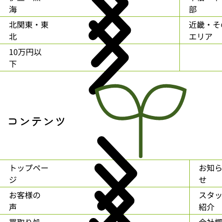
海
部
北関東・東
近畿・そ
北
エリア
10万円以
下
コンテンツ
トップペー
お知
ジ
せ
お客様の
スタ
声
紹介
買取り処
会社