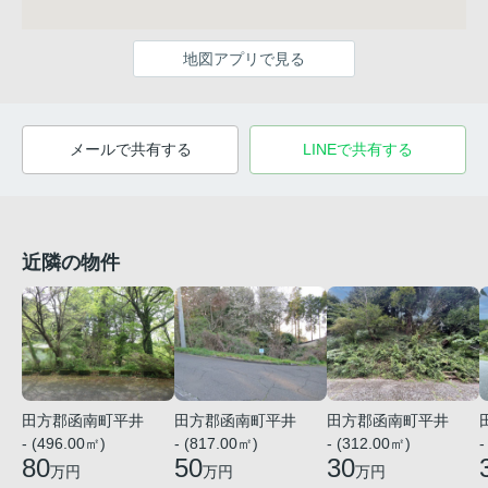
地図アプリで見る
メールで共有する
LINEで共有する
近隣の物件
田方郡函南町平井
田方郡函南町平井
田方郡函南町平井
- (496.00㎡)
- (817.00㎡)
- (312.00㎡)
-
80
50
30
万円
万円
万円