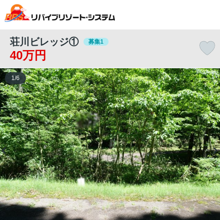
荘川ビレッジ①
募集1
40万円
1
/
6