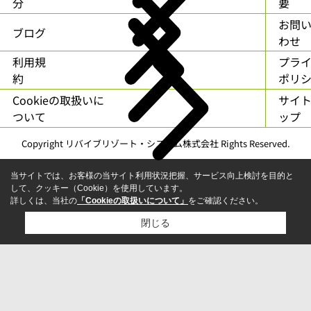
分
要
お問
ブログ
わせ
利用規
プラ
約
ポリ
Cookieの取扱いに
サイ
ついて
ップ
Copyright リバイブリゾート・システム株式会社 Rights Reserved.
当サイトでは、お客様の当サイト利用状況把握、サービス向上検討を目的と
して、クッキー（Cookie）を使用しています。
詳しくは、当社の
「Cookieの取扱いについて」
をご確認ください。
閉じる