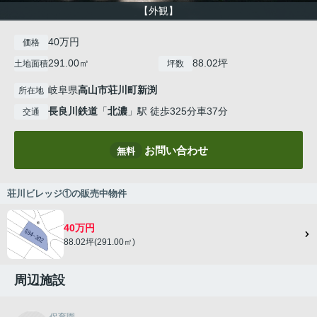
【外観】
40万円
価格
291.00㎡
88.02坪
土地面積
坪数
岐阜県
高山市
荘川町新渕
所在地
長良川鉄道
「
北濃
」駅 徒歩325分車37分
交通
お問い合わせ
無料
荘川ビレッジ①の販売中物件
40万円
88.02坪(291.00㎡)
周辺施設