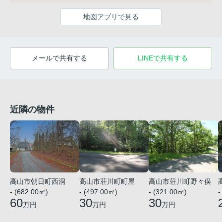
地図アプリで見る
メールで共有する
LINEで共有する
近隣の物件
高山市朝日町西洞
高山市荘川町町屋
高山市荘川町野々俣
- (682.00㎡)
- (497.00㎡)
- (321.00㎡)
-
60
30
30
万円
万円
万円