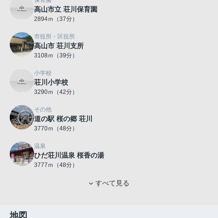
保育園
高山市立 荘川保育園
2894ｍ（37分）
市役所・区役所
高山市 荘川支所
3108ｍ（39分）
小学校
荘川小学校
3290ｍ（42分）
その他
道の駅 桜の郷 荘川
3770ｍ（48分）
温泉
ひだ荘川温泉 桜香の湯
3777ｍ（48分）
すべて見る
地図