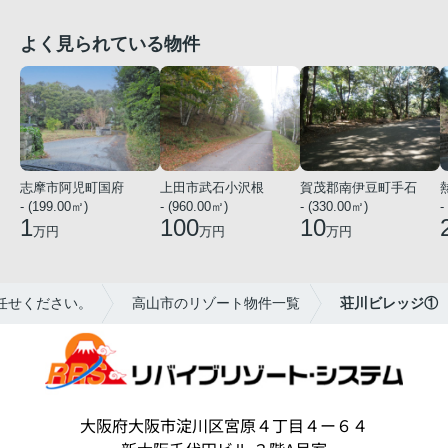
よく見られている物件
志摩市阿児町国府
上田市武石小沢根
賀茂郡南伊豆町手石
- (199.00㎡)
- (960.00㎡)
- (330.00㎡)
-
1
100
10
万円
万円
万円
任せください。
高山市のリゾート物件一覧
荘川ビレッジ①
大阪府大阪市淀川区宮原４丁目４ー６４