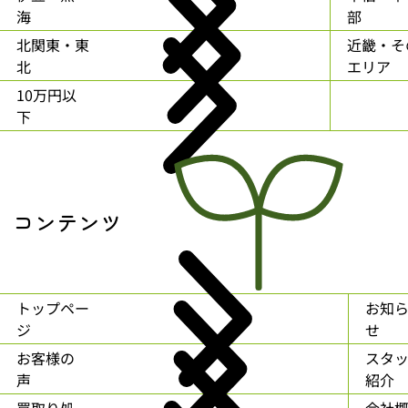
海
部
北関東・東
近畿・そ
北
エリア
10万円以
下
コンテンツ
トップペー
お知
ジ
せ
お客様の
スタ
声
紹介
買取り処
会社