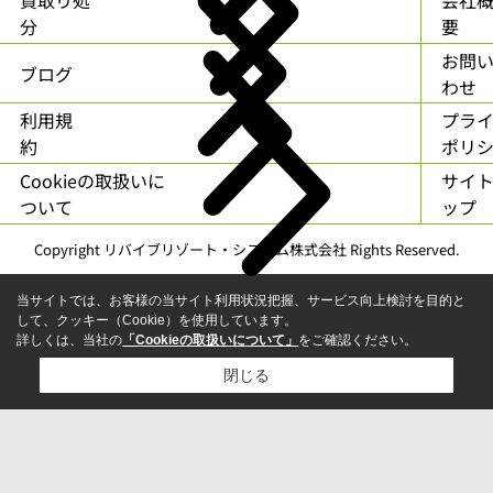
分
要
お問
ブログ
わせ
利用規
プラ
約
ポリ
Cookieの取扱いに
サイ
ついて
ップ
Copyright リバイブリゾート・システム株式会社 Rights Reserved.
当サイトでは、お客様の当サイト利用状況把握、サービス向上検討を目的と
して、クッキー（Cookie）を使用しています。
詳しくは、当社の
「Cookieの取扱いについて」
をご確認ください。
閉じる