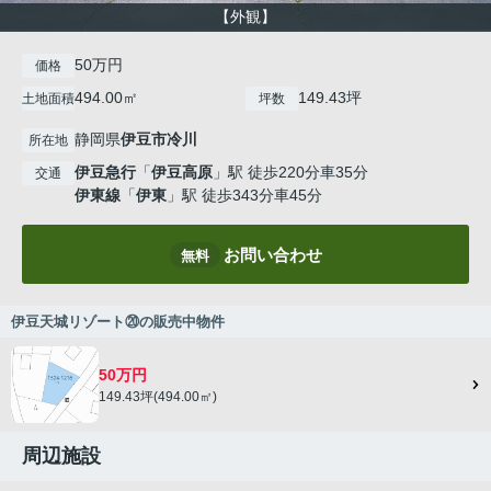
【外観】
50万円
価格
494.00㎡
149.43坪
土地面積
坪数
静岡県
伊豆市
冷川
所在地
伊豆急行
「
伊豆高原
」駅 徒歩220分車35分
交通
伊東線
「
伊東
」駅 徒歩343分車45分
お問い合わせ
無料
伊豆天城リゾート⑳の販売中物件
50万円
149.43坪(494.00㎡)
周辺施設