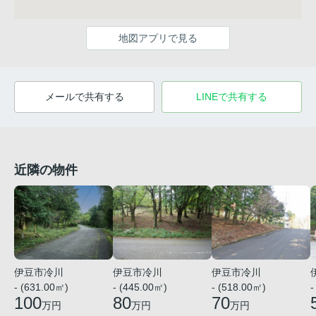
地図アプリで見る
メールで共有する
LINEで共有する
近隣の物件
伊豆市冷川
伊豆市冷川
伊豆市冷川
- (631.00㎡)
- (445.00㎡)
- (518.00㎡)
-
100
80
70
万円
万円
万円