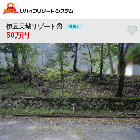
伊豆天城リゾート⑳
募集1
50万円
1
/
6