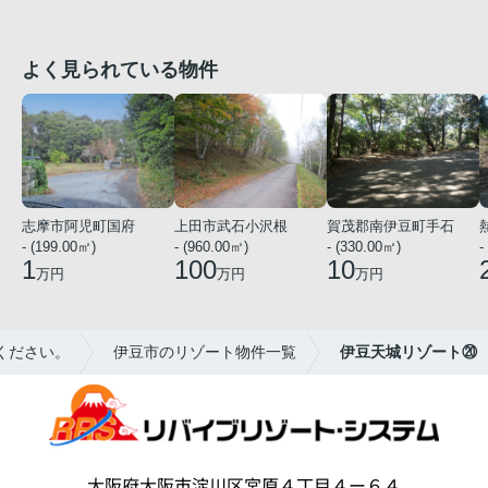
よく見られている物件
志摩市阿児町国府
上田市武石小沢根
賀茂郡南伊豆町手石
- (199.00㎡)
- (960.00㎡)
- (330.00㎡)
-
1
100
10
万円
万円
万円
ください。
伊豆市のリゾート物件一覧
伊豆天城リゾート⑳
大阪府大阪市淀川区宮原４丁目４ー６４