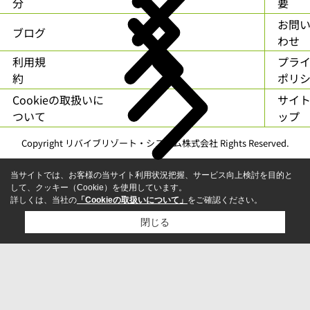
分
要
お問
ブログ
わせ
利用規
プラ
約
ポリ
Cookieの取扱いに
サイ
ついて
ップ
Copyright リバイブリゾート・システム株式会社 Rights Reserved.
当サイトでは、お客様の当サイト利用状況把握、サービス向上検討を目的と
して、クッキー（Cookie）を使用しています。
詳しくは、当社の
「Cookieの取扱いについて」
をご確認ください。
閉じる