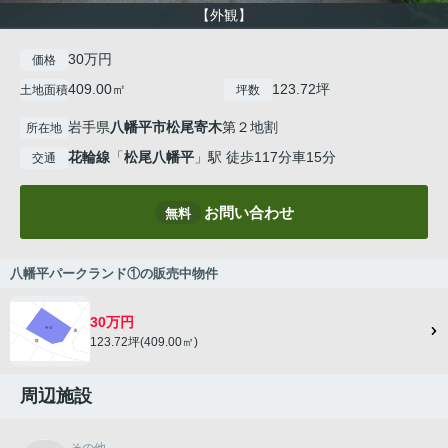
【外観】
30万円
価格
409.00㎡
123.72坪
土地面積
坪数
岩手県
八幡平市
松尾寄木
第２地割
所在地
花輪線
「
松尾八幡平
」駅 徒歩117分車15分
交通
お問い合わせ
無料
八幡平パークランド①の販売中物件
30万円
123.72坪(409.00㎡)
周辺施設