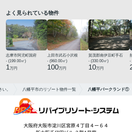
よく見られている物件
志摩市阿児町国府
上田市武石小沢根
賀茂郡南伊豆町手石
- (199.00㎡)
- (960.00㎡)
- (330.00㎡)
-
1
100
10
万円
万円
万円
さい。
八幡平市のリゾート物件一覧
八幡平パークランド①
大阪府大阪市淀川区宮原４丁目４ー６４