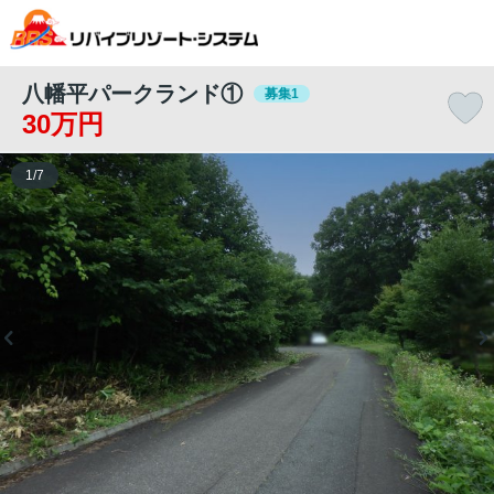
八幡平パークランド①
募集1
30万円
1
/
7