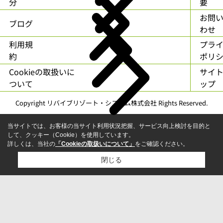
分
要
お問
ブログ
わせ
利用規
プラ
約
ポリ
Cookieの取扱いに
サイ
ついて
ップ
Copyright リバイブリゾート・システム株式会社 Rights Reserved.
当サイトでは、お客様の当サイト利用状況把握、サービス向上検討を目的と
して、クッキー（Cookie）を使用しています。
詳しくは、当社の
「Cookieの取扱いについて」
をご確認ください。
閉じる