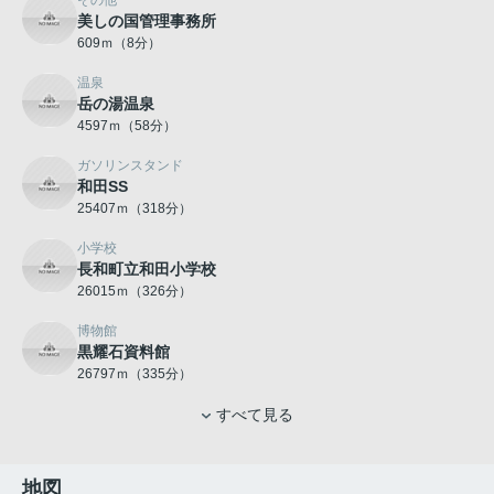
その他
美しの国管理事務所
609ｍ（8分）
温泉
岳の湯温泉
4597ｍ（58分）
ガソリンスタンド
和田SS
25407ｍ（318分）
小学校
長和町立和田小学校
26015ｍ（326分）
博物館
黒耀石資料館
26797ｍ（335分）
すべて見る
地図