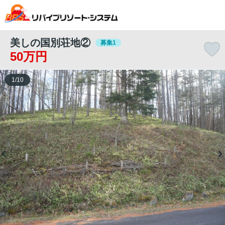
美しの国別荘地②
募集1
50万円
1
/
10