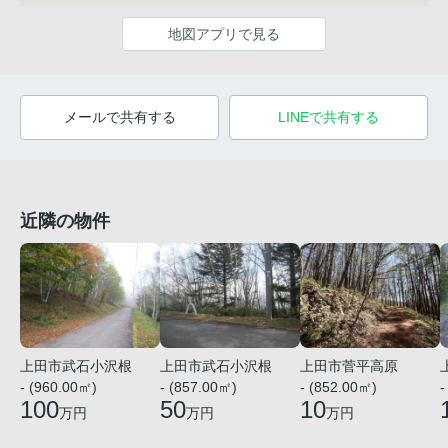
地図アプリで見る
メールで共有する
LINEで共有する
近隣の物件
上田市武石小沢根
上田市武石小沢根
上田市菅平高原
- (960.00㎡)
- (857.00㎡)
- (852.00㎡)
-
100
50
10
万円
万円
万円