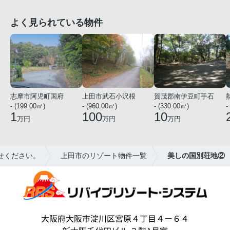
よく見られている物件
志摩市阿児町国府
上田市武石小沢根
賀茂郡南伊豆町手石
- (199.00㎡)
- (960.00㎡)
- (330.00㎡)
-
1
100
10
万円
万円
万円
せください。
上田市のリゾート物件一覧
美しの国別荘地②
大阪府大阪市淀川区宮原４丁目４ー６４