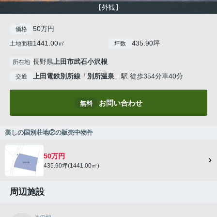
【外観】
50万円
価格
1441.00㎡
435.90坪
土地面積
坪数
長野県
上田市
武石小沢根
所在地
上田電鉄別所線
「
別所温泉
」駅 徒歩354分車40分
交通
お問い合わせ
無料
美しの国別荘地②の販売中物件
50万円
435.90坪(1441.00㎡)
周辺施設