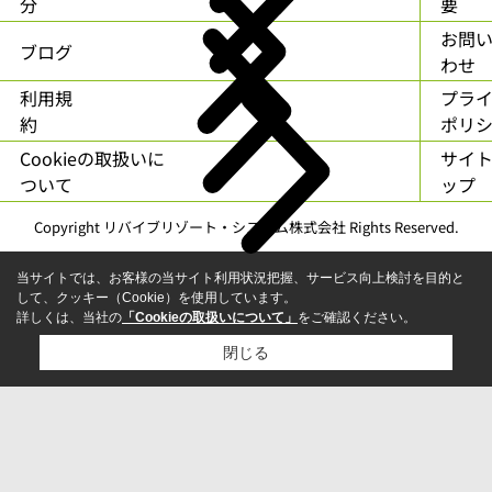
分
要
お問
ブログ
わせ
利用規
プラ
約
ポリ
Cookieの取扱いに
サイ
ついて
ップ
Copyright リバイブリゾート・システム株式会社 Rights Reserved.
当サイトでは、お客様の当サイト利用状況把握、サービス向上検討を目的と
して、クッキー（Cookie）を使用しています。
詳しくは、当社の
「Cookieの取扱いについて」
をご確認ください。
閉じる