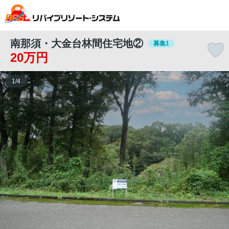
南那須・大金台林間住宅地②
募集1
20万円
1
/
4