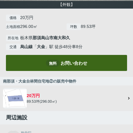
【外観】
20万円
価格
296.00㎡
89.53坪
土地面積
坪数
栃木県
那須烏山市
南大和久
所在地
烏山線
「
大金
」駅 徒歩48分車8分
交通
お問い合わせ
無料
南那須・大金台林間住宅地②の販売中物件
20万円
89.53坪(296.00㎡)
周辺施設