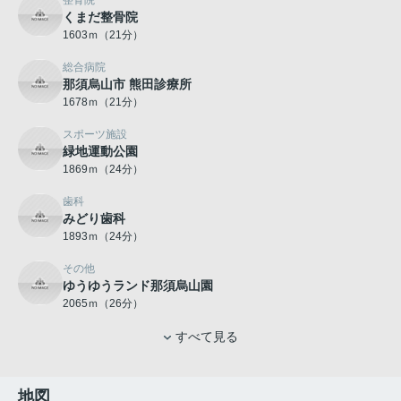
整骨院
くまだ整骨院
1603ｍ（21分）
総合病院
那須烏山市 熊田診療所
1678ｍ（21分）
スポーツ施設
緑地運動公園
1869ｍ（24分）
歯科
みどり歯科
1893ｍ（24分）
その他
ゆうゆうランド那須烏山園
2065ｍ（26分）
すべて見る
地図