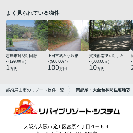
よく見られている物件
志摩市阿児町国府
上田市武石小沢根
賀茂郡南伊豆町手石
- (199.00㎡)
- (960.00㎡)
- (330.00㎡)
-
1
100
10
万円
万円
万円
那須烏山市のリゾート物件一覧
南那須・大金台林間住宅地②
大阪府大阪市淀川区宮原４丁目４ー６４