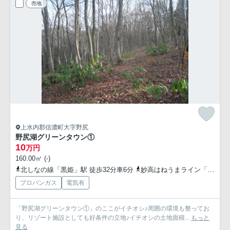
売地
上水内郡信濃町大字野尻
野尻湖グリーンタウン①
10
万円
160.00㎡ (-)
北しなの線「黒姫」駅 徒歩32分車6分
妙高はねうまライン「関山」駅 徒歩173分車16分
プロパンガス
電気有
「野尻湖グリーンタウン①」のここがイチオシ♪周囲の環境も整ってお
り、リゾート施設としても好条件の立地♪イチオシの土地面積...
もっと
見る