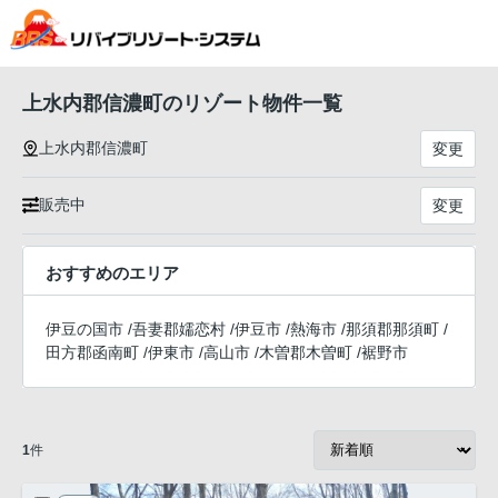
上水内郡信濃町のリゾート物件一覧
上水内郡信濃町
変更
販売中
変更
おすすめのエリア
伊豆の国市
/
吾妻郡嬬恋村
/
伊豆市
/
熱海市
/
那須郡那須町
/
田方郡函南町
/
伊東市
/
高山市
/
木曽郡木曽町
/
裾野市
1
件