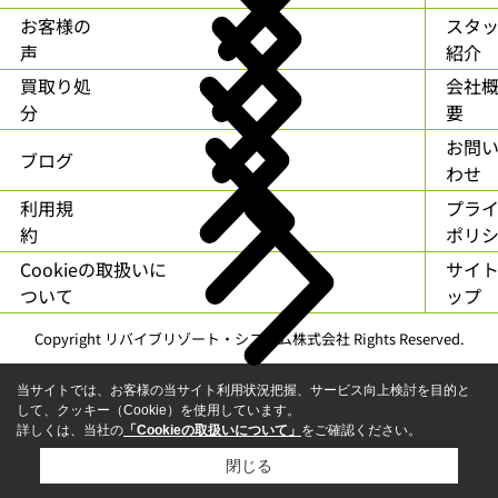
お客様の
スタ
声
紹介
買取り処
会社
分
要
お問
ブログ
わせ
利用規
プラ
約
ポリ
Cookieの取扱いに
サイ
ついて
ップ
Copyright リバイブリゾート・システム株式会社 Rights Reserved.
当サイトでは、お客様の当サイト利用状況把握、サービス向上検討を目的と
して、クッキー（Cookie）を使用しています。
詳しくは、当社の
「Cookieの取扱いについて」
をご確認ください。
閉じる