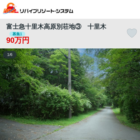
富士急十里木高原別荘地③ 十里木
募集1
90万円
1
/
6