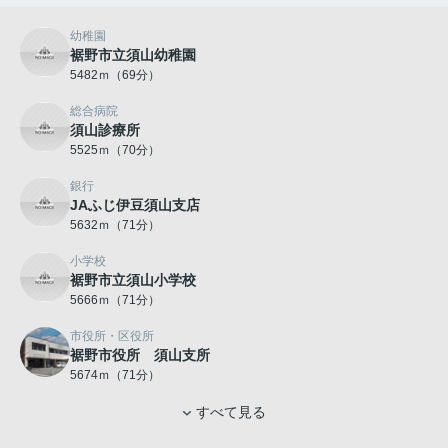
幼稚園
裾野市立須山幼稚園
5482ｍ（69分）
総合病院
須山診療所
5525ｍ（70分）
銀行
JAふじ伊豆須山支店
5632ｍ（71分）
小学校
裾野市立須山小学校
5666ｍ（71分）
市役所・区役所
裾野市役所 須山支所
5674ｍ（71分）
すべて見る