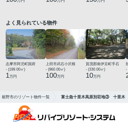
万円
万円
万円
よく見られている物件
志摩市阿児町国府
上田市武石小沢根
賀茂郡南伊豆町手石
- (199.00㎡)
- (960.00㎡)
- (330.00㎡)
-
1
100
10
万円
万円
万円
裾野市のリゾート物件一覧
富士急十里木高原別荘地③ 十里木