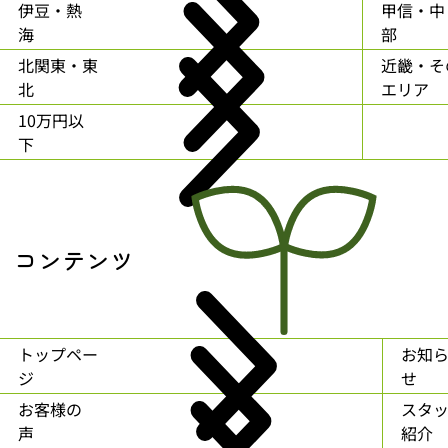
伊豆・熱
甲信・中
海
部
北関東・東
近畿・そ
北
エリア
10万円以
下
コンテンツ
トップペー
お知
ジ
せ
お客様の
スタ
声
紹介