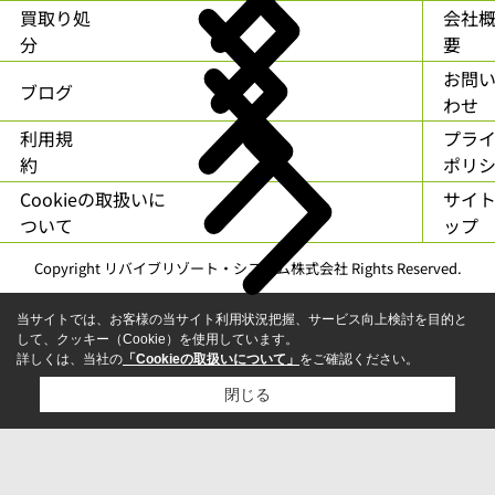
買取り処
会社
分
要
お問
ブログ
わせ
利用規
プラ
約
ポリ
Cookieの取扱いに
サイ
ついて
ップ
Copyright リバイブリゾート・システム株式会社 Rights Reserved.
当サイトでは、お客様の当サイト利用状況把握、サービス向上検討を目的と
して、クッキー（Cookie）を使用しています。
詳しくは、当社の
「Cookieの取扱いについて」
をご確認ください。
閉じる