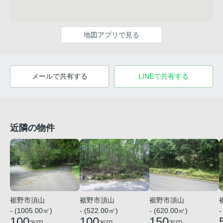
地図アプリで見る
メールで共有する
LINEで共有する
近隣の物件
裾野市須山
裾野市須山
裾野市須山
- (1005.00㎡)
- (522.00㎡)
- (620.00㎡)
-
100
100
150