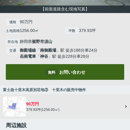
【前面道路含む現地写真】
90万円
価格
1256.00㎡
379.93坪
土地面積
坪数
静岡県
裾野市
須山
所在地
御殿場線
「
南御殿場
」駅 徒歩188分車24分
交通
岳南電車
「
神谷
」駅 徒歩228分車28分
お問い合わせ
無料
富士急十里木高原別荘地③ 十里木の販売中物件
90万円
379.93坪(1256.00㎡)
周辺施設