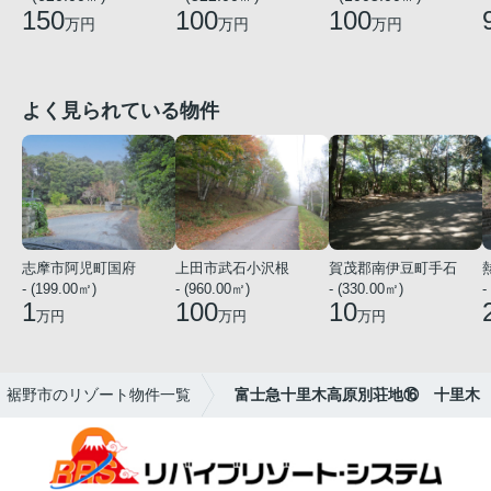
150
100
100
万円
万円
万円
よく見られている物件
志摩市阿児町国府
上田市武石小沢根
賀茂郡南伊豆町手石
- (199.00㎡)
- (960.00㎡)
- (330.00㎡)
-
1
100
10
万円
万円
万円
裾野市のリゾート物件一覧
富士急十里木高原別荘地⑯ 十里木