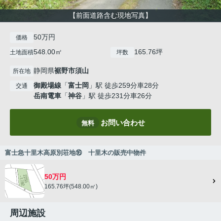
【前面道路含む現地写真】
50万円
価格
548.00㎡
165.76坪
土地面積
坪数
静岡県
裾野市
須山
所在地
御殿場線
「
富士岡
」駅 徒歩259分車28分
交通
岳南電車
「
神谷
」駅 徒歩231分車26分
お問い合わせ
無料
富士急十里木高原別荘地⑯ 十里木の販売中物件
50万円
165.76坪(548.00㎡)
周辺施設