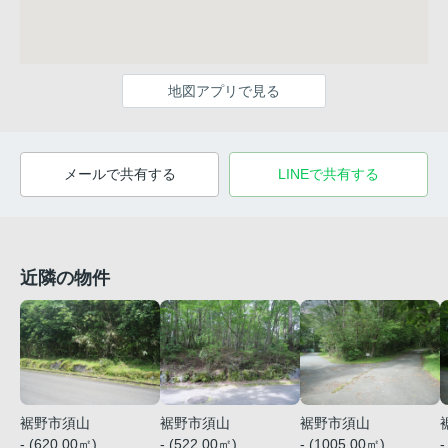
地図アプリで見る
メールで共有する
LINEで共有する
近隣の物件
裾野市須山
裾野市須山
裾野市須山
- (620.00㎡)
- (522.00㎡)
- (1005.00㎡)
-