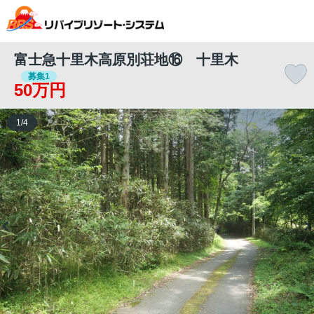
富士急十里木高原別荘地⑯ 十里木
募集1
50万円
1
/
4