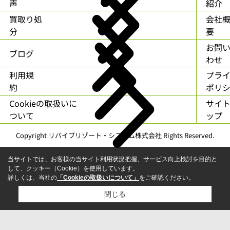
声
紹介
買取り処
会社
分
要
お問
ブログ
わせ
利用規
プラ
約
ポリ
Cookieの取扱いに
サイ
ついて
ップ
Copyright リバイブリゾート・システム株式会社 Rights Reserved.
当サイトでは、お客様の当サイト利用状況把握、サービス向上検討を目的と
して、クッキー（Cookie）を使用しています。
詳しくは、当社の
「Cookieの取扱いについて」
をご確認ください。
閉じる