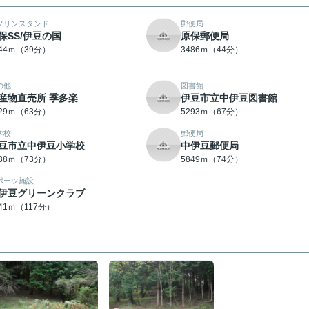
ソリンスタンド
郵便局
保SS/伊豆の国
原保郵便局
044ｍ（39分）
3486ｍ（44分）
の他
図書館
産物直売所 季多楽
伊豆市立中伊豆図書館
029ｍ（63分）
5293ｍ（67分）
学校
郵便局
豆市立中伊豆小学校
中伊豆郵便局
838ｍ（73分）
5849ｍ（74分）
ポーツ施設
伊豆グリーンクラブ
341ｍ（117分）