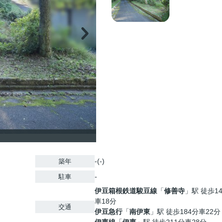
-(-)
築年
-
駐車
伊豆箱根鉄道駿豆線
「
修善寺
」駅 徒歩1
車18分
交通
伊豆急行
「
南伊東
」駅 徒歩184分車22分