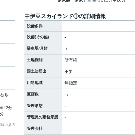
伊東線
「
伊東
」駅 徒歩211分車28分
中伊豆スカイランド①の詳細情報
設備条件
設備(その他)
-
駐車場/月額
-/-
土地権利
所有権
国土法届出
不要
用途地域
無指定
区画数
- / -
 徒歩
管理形態
-
車22分
8分
管理員の勤務形態
-
情報の見方
管理会社
-