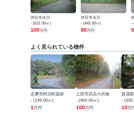
伊豆市冷川
伊豆市冷川
- (631.00㎡)
- (445.00㎡)
-
100
80
5
万円
万円
よく見られている物件
志摩市阿児町国府
上田市武石小沢根
賀茂郡
- (199.00㎡)
- (960.00㎡)
- (330
1
100
10
万円
万円
万