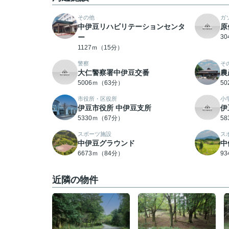
その他
ガ
中伊豆リハビリテーションセンタ
原
ー
3
1127ｍ（15分）
警察
そ
大仁警察署中伊豆交番
農
5006ｍ（63分）
5
市役所・区役所
小
伊豆市役所 中伊豆支所
伊
5330ｍ（67分）
5
スポーツ施設
ス
中伊豆グラウンド
中
6673ｍ（84分）
9
近隣の物件