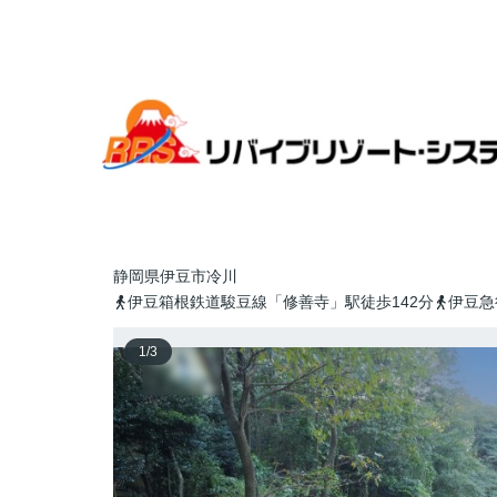
全国各地のリゾート物件探すならリバイブリゾート・シス
中伊豆スカイランド①
30万円
静岡県
伊豆市
冷川
伊豆箱根鉄道駿豆線「修善寺」駅徒歩142分
伊豆急
1
/
3