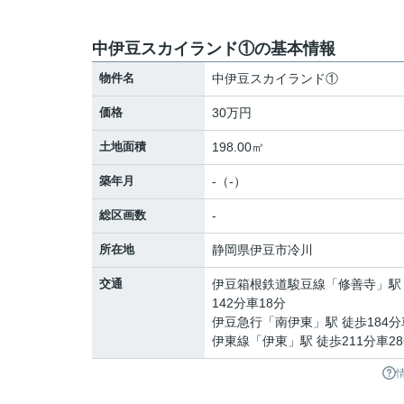
中伊豆スカイランド①の基本情報
物件名
中伊豆スカイランド①
価格
30万円
土地面積
198.00㎡
築年月
-（-）
総区画数
-
所在地
静岡県
伊豆市
冷川
交通
伊豆箱根鉄道駿豆線
「
修善寺
」駅
142分車18分
伊豆急行
「
南伊東
」駅 徒歩184分
伊東線
「
伊東
」駅 徒歩211分車2