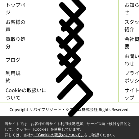
トップペー
お知
ジ
せ
お客様の
スタ
声
紹介
買取り処
会社
分
要
お問
ブログ
わせ
利用規
プラ
約
ポリ
Cookieの取扱いに
サイ
ついて
ップ
Copyright リバイブリゾート・システム株式会社 Rights Reserved.
当サイトでは、お客様の当サイト利用状況把握、サービス向上検討を目的と
して、クッキー（Cookie）を使用しています。
詳しくは、当社の
「Cookieの取扱いについて」
をご確認ください。