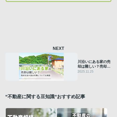
NEXT
川沿いにある家の売
却は難しい？売却方
法や浸水対策につい
2025.11.25
ても解説
”不動産に関する豆知識”おすすめ記事