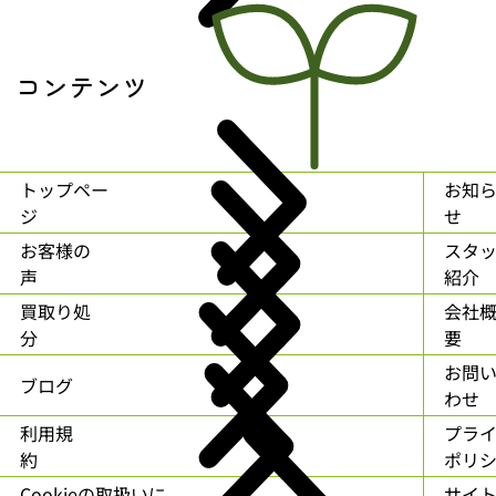
コンテンツ
トップペー
お知
ジ
せ
お客様の
スタ
声
紹介
買取り処
会社
分
要
お問
ブログ
わせ
利用規
プラ
約
ポリ
Cookieの取扱いに
サイ