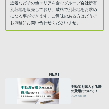
近畿などその他エリアを含むグループ会社所有
別荘地を販売しており、破格で別荘地をお求め
になる事ができます。ご興味のある方はどうぞ
お気軽にお問い合わせくださいませ。
NEXT
不動産を購入する際
の費用について！税
金や住宅ローン保証
2025.08.19
の観点で解説