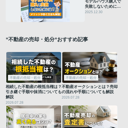
モデルハウス購入で
失敗しないために
は？メリットや防ぐ
2025.12.30
方法も解説
”不動産の売却・処分”おすすめ記事
不動産の売却・処分
不動産の売却・処分
相続した不動産の根抵当権は？
不動産オークションとは？売却
引き継ぐ手順や抹消についても
の流れや手順についても解説
解説
2026.07.28
2026.07.28