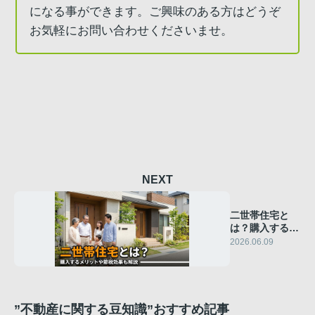
になる事ができます。ご興味のある方はどうぞ
お気軽にお問い合わせくださいませ。
NEXT
二世帯住宅と
は？購入するメ
リットや節税効
2026.06.09
果も解説
”不動産に関する豆知識”おすすめ記事