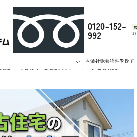
0120-152-
992
1
中古住宅の既存住宅売買瑕疵保
テム株式会社へお任せください。
ブログ
ホーム
会社概要
物件を探す
険は？利用する流れについても解説