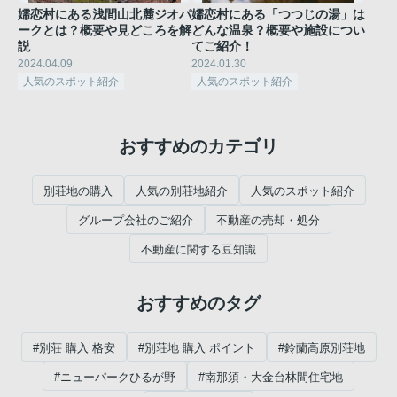
嬬恋村にある浅間山北麓ジオパ
嬬恋村にある「つつじの湯」は
ークとは？概要や見どころを解
どんな温泉？概要や施設につい
説
てご紹介！
2024.04.09
2024.01.30
人気のスポット紹介
人気のスポット紹介
おすすめのカテゴリ
別荘地の購入
人気の別荘地紹介
人気のスポット紹介
グループ会社のご紹介
不動産の売却・処分
不動産に関する豆知識
おすすめのタグ
#別荘 購入 格安
#別荘地 購入 ポイント
#鈴蘭高原別荘地
#ニューパークひるが野
#南那須・大金台林間住宅地