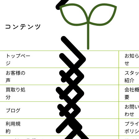
コンテンツ
トップペー
お知
ジ
せ
お客様の
スタ
声
紹介
買取り処
会社
分
要
お問
ブログ
わせ
利用規
プラ
約
ポリ