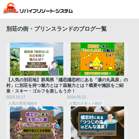
別荘の街・プリンスランドのブログ一覧
【人気の別荘地】群馬県「嬬恋
嬬恋村にある「湯の丸高原」の
村」に別荘を持つ魅力とは？温
魅力とは？概要や施設をご紹
泉・スキー・ゴルフを楽しもう
介！
2023.10.17
2024.05.21
人気の別荘地紹介
人気のスポット紹介