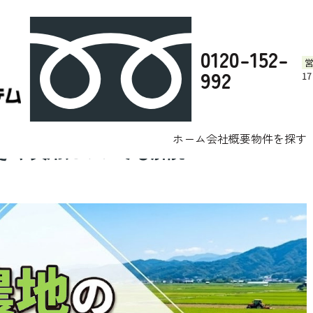
0120-152-
992
1
農地の売却方法は？転用の手続
テム株式会社へお任せください。
ブログ
ホーム
会社概要
物件を探す
きや費用についても解説