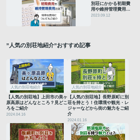
別荘にかかる初期費
用や維持管理費用と
は？特殊な費用につ
2023.09.12
いてもご紹介
”人気の別荘地紹介”おすすめ記事
人気の別荘地紹介
人気の別荘地紹介
【人気の別荘地】上田市の美ヶ
【人気の別荘地】長野原町に別
原高原はどんなところ？見どこ
荘を持とう！住環境や観光・レ
ろをご紹介
ジャーなどから街の魅力をご紹
介
2024.04.16
2024.01.16