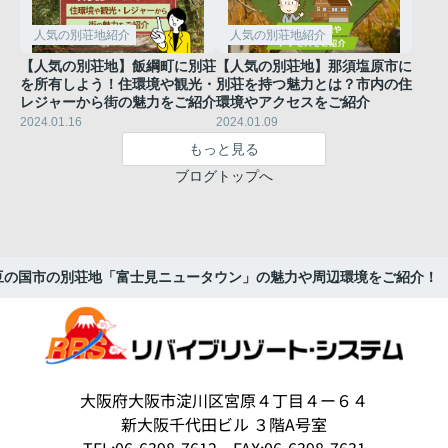
人気の別荘地紹介
人気の別荘地紹介
【人気の別荘地】飯綱町に別荘
【人気の別荘地】那須塩原市に
を所有しよう！住環境や観光・
別荘を持つ魅力とは？市内の住
レジャーから街の魅力をご紹介
環境やアクセスをご紹介
2024.01.16
2024.01.09
もっと見る
ブログトップへ
豆の国市の別荘地「富士見ニュータウン」の魅力や周辺環境をご紹介！
大阪府大阪市淀川区宮原４丁目４ー６４
新大阪千代田ビル ３階A号室
TEL:06-6398-7612 FAX:06-6398-7631