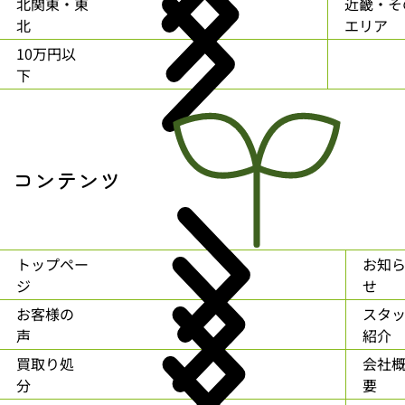
北関東・東
近畿・そ
北
エリア
10万円以
下
コンテンツ
トップペー
お知
ジ
せ
お客様の
スタ
声
紹介
買取り処
会社
分
要