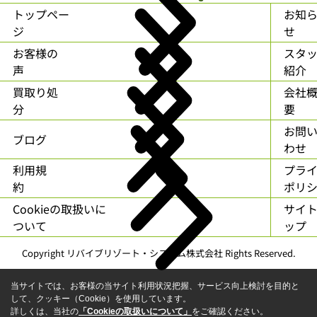
トップペー
お知
ジ
せ
お客様の
スタ
声
紹介
買取り処
会社
分
要
お問
ブログ
わせ
利用規
プラ
約
ポリ
Cookieの取扱いに
サイ
ついて
ップ
Copyright リバイブリゾート・システム株式会社 Rights Reserved.
当サイトでは、お客様の当サイト利用状況把握、サービス向上検討を目的と
して、クッキー（Cookie）を使用しています。
詳しくは、当社の
「Cookieの取扱いについて」
をご確認ください。