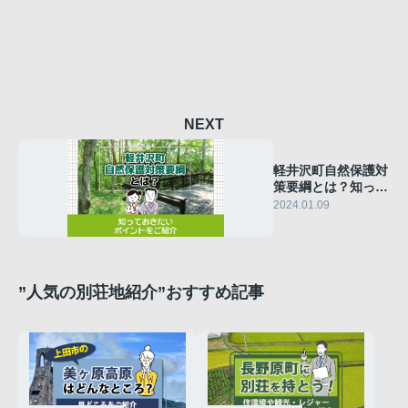
NEXT
軽井沢町自然保護対
策要綱とは？知って
おきたいポイントを
2024.01.09
ご紹介
”人気の別荘地紹介”おすすめ記事