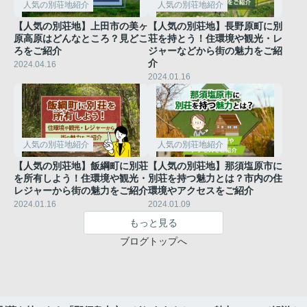
人気の別荘地紹介
人気の別荘地紹介
【人気の別荘地】上田市の美ヶ
【人気の別荘地】長野原町に別
原高原はどんなところ？見どこ
荘を持とう！住環境や観光・レ
ろをご紹介
ジャーなどから街の魅力をご紹
介
2024.04.16
2024.01.16
人気の別荘地紹介
人気の別荘地紹介
【人気の別荘地】飯綱町に別荘
【人気の別荘地】那須塩原市に
を所有しよう！住環境や観光・
別荘を持つ魅力とは？市内の住
レジャーから街の魅力をご紹介
環境やアクセスをご紹介
2024.01.16
2024.01.09
もっと見る
ブログトップへ