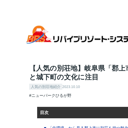
全国各地のリゾート物件探すならリバイブリゾート・シス
【人気の別荘地】岐阜県「郡上市」に別荘を持つ魅力
【人気の別荘地】岐阜県「郡上
と城下町の文化に注目
人気の別荘地紹介
2023.10.10
#ニューパークひるが野
目次