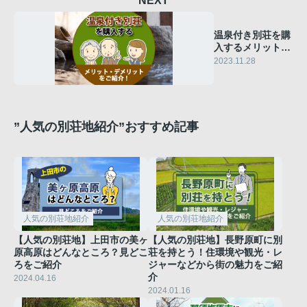
NEXT
温泉付き別荘を購
入するメリット・
デメリットをご紹
2023.11.28
介！
”人気の別荘地紹介”おすすめ記事
人気の別荘地紹介
人気の別荘地紹介
【人気の別荘地】上田市の美ヶ
【人気の別荘地】長野原町に別
原高原はどんなところ？見どこ
荘を持とう！住環境や観光・レ
ろをご紹介
ジャーなどから街の魅力をご紹
介
2024.04.16
2024.01.16