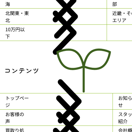
海
部
北関東・東
近畿・そ
北
エリア
10万円以
下
コンテンツ
トップペー
お知
ジ
せ
お客様の
スタ
声
紹介
買取り処
会社