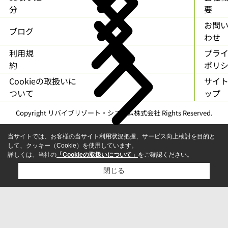
分
要
お問
ブログ
わせ
利用規
プラ
約
ポリ
Cookieの取扱いに
サイ
ついて
ップ
Copyright リバイブリゾート・システム株式会社 Rights Reserved.
当サイトでは、お客様の当サイト利用状況把握、サービス向上検討を目的と
して、クッキー（Cookie）を使用しています。
詳しくは、当社の
「Cookieの取扱いについて」
をご確認ください。
閉じる